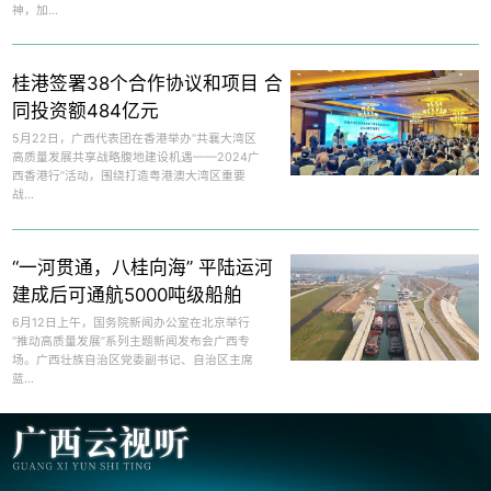
神，加...
桂港签署38个合作协议和项目 合
同投资额484亿元
5月22日，广西代表团在香港举办“共襄大湾区
高质量发展共享战略腹地建设机遇——2024广
西香港行”活动，围绕打造粤港澳大湾区重要
战...
“一河贯通，八桂向海” 平陆运河
建成后可通航5000吨级船舶
6月12日上午，国务院新闻办公室在北京举行
“推动高质量发展”系列主题新闻发布会广西专
场。广西壮族自治区党委副书记、自治区主席
蓝...