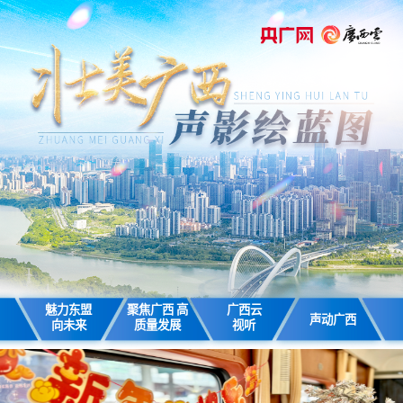
魅力东盟
聚焦广西 高
广西云
声动广西
向未来
质量发展
视听