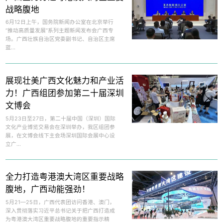
战略腹地
6月12日上午，国务院新闻办公室在北京举行
“推动高质量发展”系列主题新闻发布会广西专
场。广西壮族自治区党委副书记、自治区主席
蓝...
展现壮美广西文化魅力和产业活
力！广西组团参加第二十届深圳
文博会
5月23日至27日，第二十届中国（深圳）国际
文化产业博览交易会在深圳举办，我区组团参
展，在文博会线下主会场深圳国际会展中心设
立广...
全力打造粤港澳大湾区重要战略
腹地，广西动能强劲！
5月21—25日，广西代表团访问香港、澳门，
深入贯彻落实习近平总书记关于把广西打造成
为粤港澳大湾区重要战略腹地的重要指示精