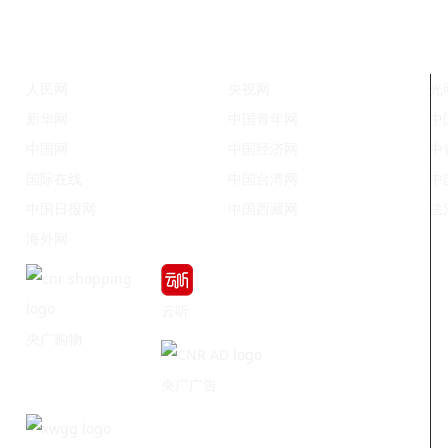
人民网
央视网
光
新华网
中国青年网
中
中国网
中国经济网
中
国际在线
中国台湾网
中
中国日报网
中国西藏网
法
海外网
云听
央广购物
央广广告