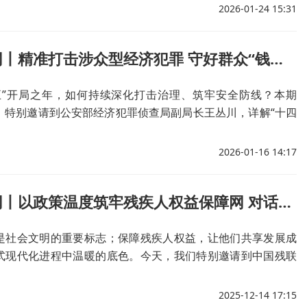
2026-01-24 15:31
做客央广网丨精准打击涉众型经济犯罪 守好群众“钱袋子”——专访公安部经侦局副局长王丛川
五”开局之年，如何持续深化打击治理、筑牢安全防线？本期
》特别邀请到公安部经济犯罪侦查局副局长王丛川，详解“十四
机关打击治理涉众型经济犯罪的成效，并介绍“十五五”期间有关
2026-01-16 14:17
做客央广网丨以政策温度筑牢残疾人权益保障网 对话中残联维权部张东旺
是社会文明的重要标志；保障残疾人权益，让他们共享发展成
式现代化进程中温暖的底色。今天，我们特别邀请到中国残联
张东旺做客央广网，带大家走进残疾人权益保障的暖心实践，
举措，探讨“十五五”时期残疾人事业发展的新方向。
2025-12-14 17:15