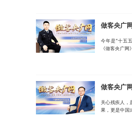
今年是“十五
《做客央广网
五”期间公安
安排。
关心残疾人，
果，更是中国
维权部副主任
解读相关政策