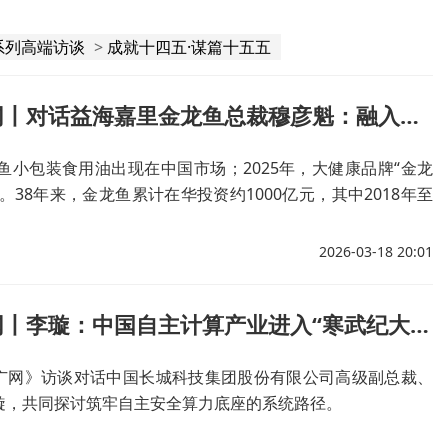
系列高端访谈
>
成就十四五·谋篇十五五
做客央广网丨对话益海嘉里金龙鱼总裁穆彦魁：融入国家发展大局，满足消费者健康新需求
龙鱼小包装食用油出现在中国市场；2025年，大健康品牌“金龙
。38年来，金龙鱼累计在华投资约1000亿元，其中2018年至
亿元，超过此前30年总和。
2026-03-18 20:01
做客央广网丨李璇：中国自主计算产业进入“寒武纪大爆发”阶段 抢抓“智算”赛道机遇
广网》访谈对话中国长城科技集团股份有限公司高级副总裁、
璇，共同探讨筑牢自主安全算力底座的系统路径。