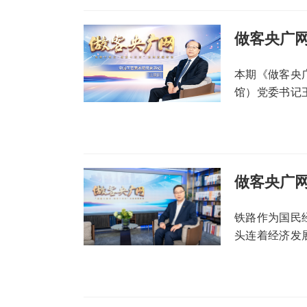
本期《做客央
馆）党委书记
如何以独特的
铁路作为国民
头连着经济发
大以来，我国
国”。本期《
分享“十四五”