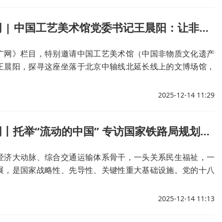
做客央广网 | 中国工艺美术馆党委书记王晨阳：让非遗之韵绽放光彩、让中国之美深入人心
广网》栏目，特别邀请中国工艺美术馆（中国非物质文化遗产
王晨阳，探寻这座坐落于北京中轴线北延长线上的文博场馆，
展陈与叙事，让非遗之韵绽放光彩、让中国之美深入人心。
2025-12-14 11:29
做客央广网丨托举“流动的中国” 专访国家铁路局规划与标准研究院院长谢晓东
经济大动脉、综合交通运输体系骨干，一头关系民生福祉，一
展，是国家战略性、先导性、关键性重大基础设施。党的十八
铁路事业取得历史性成就、发生历史性变革，托举起“流动的中
做客央广网》邀请到国家铁路局规划与标准研究院院长谢晓东，
2025-12-14 11:13
时期加快建设交通强国成效。