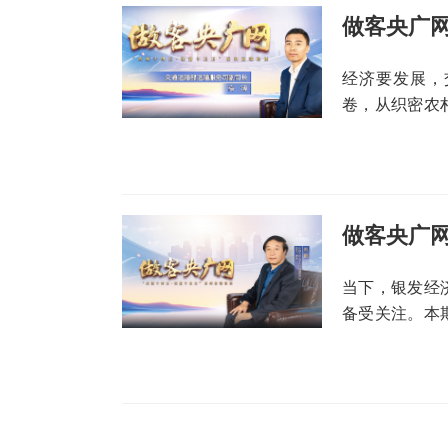
经济要发展，
卷，从织密农
交满足个性化
行、物畅其流
劲动力。
做客央广
当下，银发经
备受关注。本
康学院院长，
点话题。