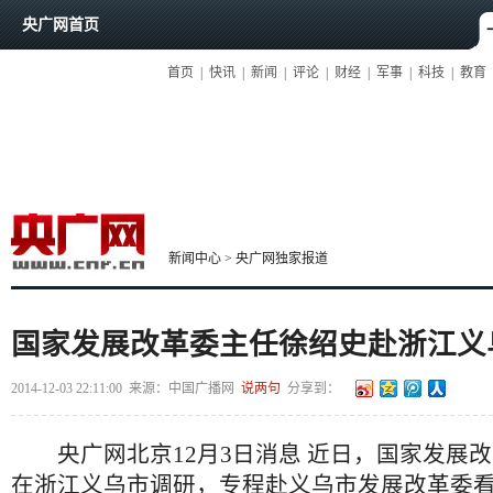
央广网首页
首页
|
快讯
|
新闻
|
评论
|
财经
|
军事
|
科技
|
教育
新闻中心
>
央广网独家报道
国家发展改革委主任徐绍史赴浙江义
2014-12-03 22:11:00
来源：
中国广播网
说两句
分享到：
央广网北京12月3日消息 近日，国家发展改
在浙江义乌市调研，专程赴义乌市发展改革委