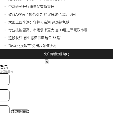
中欧班列开行质量又有新提升
教育APP有了规范引导 严守底线也留足空间
大国工匠李涛：守护母亲河 追逐绿色梦
专业技能更高、市场需求更大 当90后进军家政市场
这段长江 有生态涵养区给鱼“让路”
“垃圾兑换超市”兑出高颜值乡村
央广网版权所有(C)
×
登录
位初始密码
获取新密码