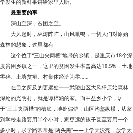
学发生的新鲜事讲给家里人听。
最重要的事
深山至深，贫困之至。
大风起时，林涛阵阵，山风吼鸣，一切人们对原始
森林的想象，这里都有。
这个位于“三山夹两槽”地带的乡镇，是重庆市18个深
度贫困乡镇之一，这里的贫困发生率曾高达18.5%，土地
零碎、土壤贫瘠、村集体经济为零……
在目之所及的更远处——武陵山区大风堡原始森林
深处的光明村，就是谭梓涵的家。而中益乡小学，居
于“三山夹两槽”的槽底，地处偏僻，山区沟壑纵横，从家
到学校走路要用半个小时，家更远的孩子甚至要用一个
多小时，求学路常常是“两头黑”——上学天没亮，放学太