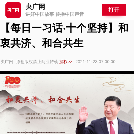
首页
>
新闻频道
>
央广网独家报道
央广网
讲好中国故事 传播中国声音
【每日一习话·十个坚持】和
衷共济、和合共生
：央广网
原创版权禁止商业转载
授权>>
2021-11-28 07:00:00