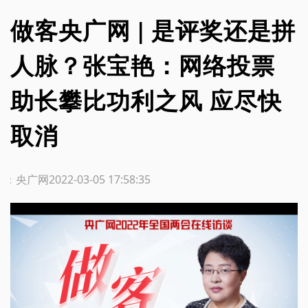
做客央广网 | 是评奖还是拼
人脉？张宝艳：网络投票
助长攀比功利之风 应尽快
取消
源：央广网
2022-03-05 17:58:35