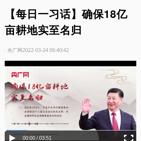
【每日一习话】确保18亿
亩耕地实至名归
源：央广网
2022-03-24 06:40:42
00:00 / 03:51