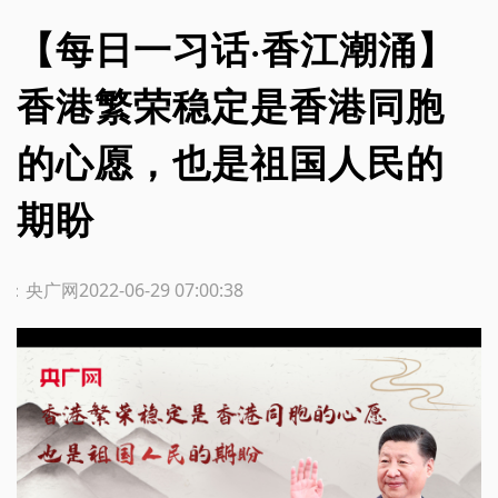
【每日一习话·香江潮涌】
香港繁荣稳定是香港同胞
的心愿，也是祖国人民的
期盼
源：央广网
2022-06-29 07:00:38