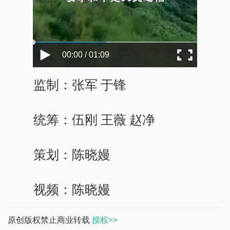
00:00 / 01:09
监制：张军 于锋
统筹：伍刚 王薇 赵净
策划：陈晓嫚
视频：陈晓嫚
原创版权禁止商业转载
授权>>