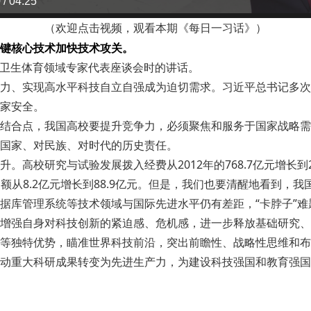
 / 04:25
（欢迎点击视频，观看本期《每日一习话》）
键核心技术加快技术攻关。
文化卫生体育领域专家代表座谈会时的讲话。
力、实现高水平科技自立自强成为迫切需求。习近平总书记多次
家安全。
结合点，我国高校要提升竞争力，必须聚焦和服务于国家战略需
国家、对民族、对时代的历史责任。
校研究与试验发展拨入经费从2012年的768.7亿元增长到202
化金额从8.2亿元增长到88.9亿元。但是，我们也要清醒地看到
据库管理系统等技术领域与国际先进水平仍有差距，“卡脖子”难
增强自身对科技创新的紧迫感、危机感，进一步释放基础研究、科
等独特优势，瞄准世界科技前沿，突出前瞻性、战略性思维和布
动重大科研成果转变为先进生产力，为建设科技强国和教育强国