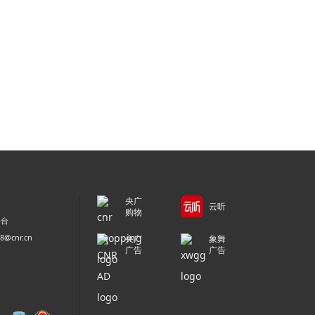
央广
云听
购物
平台
@cnr.cn
央广
象舞
广告
广告