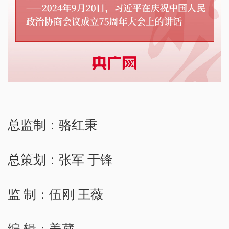
总监制：骆红秉
总策划：张军 于锋
监 制：伍刚 王薇