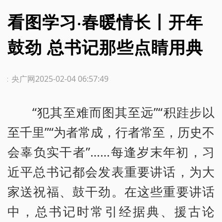
看图学习·春暖情长丨开年
鼓劲 总书记那些点睛用典
源：央广网
2025-02-04 06:57:49
“犯其至难而图其至远”“积跬步以
至千里”“为者常成，行者常至，历史不
会辜负实干者”……每逢岁末年初，习
近平总书记都会发表重要讲话，为大
家送祝福、鼓干劲。在这些重要讲话
中，总书记时常引经据典、援古论