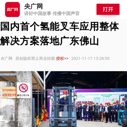
首页
>
新闻频道
>
快讯
央广网
讲好中国故事 传播中国声音
国内首个氢能叉车应用整体
解决方案落地广东佛山
：央广网
原创版权禁止商业转载
授权>>
2021-11-17 13:28:50