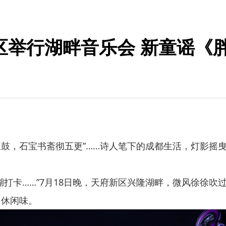
区举行湖畔音乐会 新童谣《
鼓，石宝书斋彻五更”……诗人笔下的成都生活，灯影摇
卡……”7月18日晚，天府新区兴隆湖畔，微风徐徐吹
、休闲味。