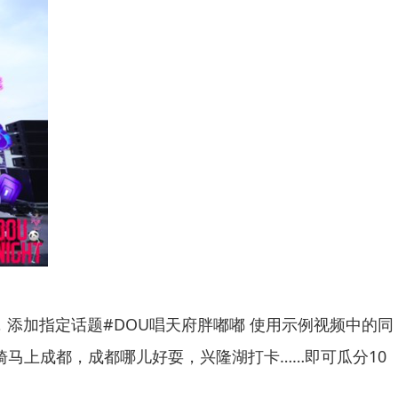
，添加指定话题#DOU唱天府胖嘟嘟 使用示例视频中的同
马上成都，成都哪儿好耍，兴隆湖打卡……即可瓜分10