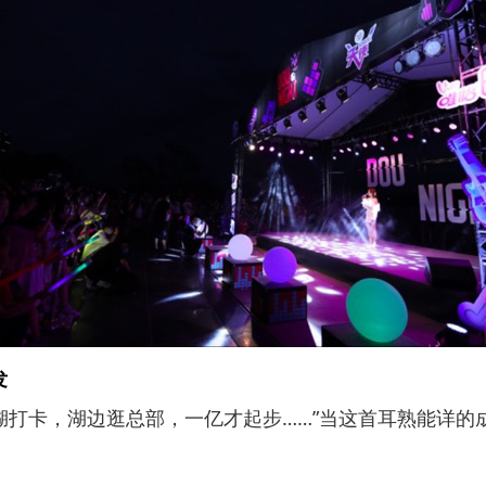
发
卡，湖边逛总部，一亿才起步……”当这首耳熟能详的成