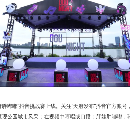
胖嘟嘟”抖音挑战赛上线。关注“天府发布”抖音官方账号
展现公园城市风采；在视频中哼唱或口播：胖娃胖嘟嘟，骑