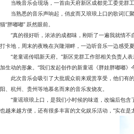
当晚音乐会现场，一首由天府新区成都党工委党群工
当熟悉的音乐声响起，俏皮而又琅琅上口的歌词汇聚成
猫“胖嘟嘟” 跃然眼前。
“真的很好听，浓浓的成都味，刚听了一遍我就情不自
打卡地，周末的夜晚在兴隆湖畔，一边听音乐一边感受
“老童谣传唱新天府。”新区党群工作部相关负责人表示
加生动的形象。“我们发起创作的新童谣《胖娃胖嘟嘟》
此次音乐会吸引了大批观众前来观赏享受，他们有的是
阳、杭州、贵州等地慕名而来的音乐发烧友。
“童谣琅琅上口，是我们小时候的味道，改编后包含了我
也越来越方便，还有很多丰富的文化娱乐活动，“实在是太