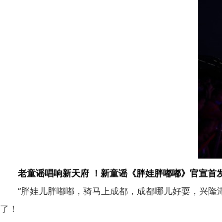
老童谣唱响新天府 ！新童谣《胖娃胖嘟嘟》官宣首
“胖娃儿胖嘟嘟，骑马上成都，成都哪儿好耍，兴隆湖打
了！