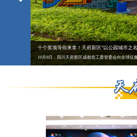
十个奖项等你来拿！天府新区“以公园城市之名”
提请会议审议的《决定》和《方案》，对全面增强极核辐射带动能力和探索新时代城市发展路径进行了系统谋划、科学安排，体现了战略与战术的结合，是成都提升城市能级、增强发展动能的行动纲领。