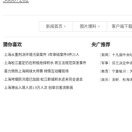
新闻首页
>
图片爆料
>
客户端下
猜你喜欢
央广推荐
·
上海从重判决环境污染案件 3年审结案件9件21人
·
上海松江嘉定仍在积极抢排积水 将立法规范突发事件
·
喜力预热上海网球大师赛 倾情互动耀现场
·
上海垮塌防汛墙已加固 松江新城积水还未完全退去
·
上海港出入境人员1.9万人次 创单日客流新高