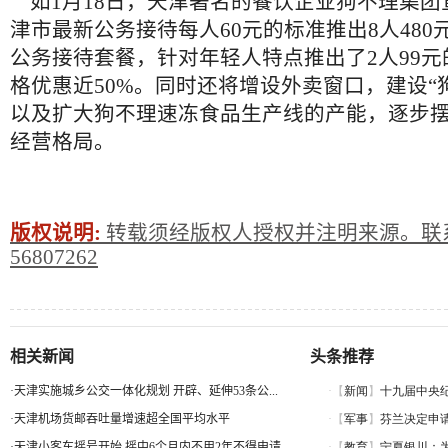
如1月18日，天津著名的餐饮企业狗不理集团
津市最新公务接待每人60元的标准推出8人480元
公务接待套餐，针对年轻人特点推出了2人99
格优惠近50%。同时还将增设外卖窗口，建设“
以及扩大狗不理速冻食品生产线的产能，逐步
经营格局。
版权说明:
转载须经版权人授权并注明来源。联系
56807262
相关新闻
头条推荐
·
天津实施城乡公交一体化规划 开辟、延伸53条公...
·
天津机场货邮吞吐量增速超全国平均水平
·
天津小客车摇号开始 摇中6个月内不用2年不得申请