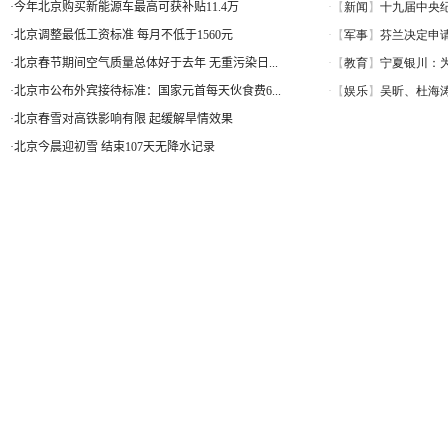
·
今年北京购买新能源车最高可获补贴11.4万
·
北京调整最低工资标准 每月不低于1560元
·
北京春节期间空气质量总体好于去年 无重污染日...
·
北京市公布外宾接待标准：国家元首每天伙食费6...
·
北京春雪对高铁影响有限 起缓解旱情效果
·
北京今晨迎初雪 结束107天无降水记录