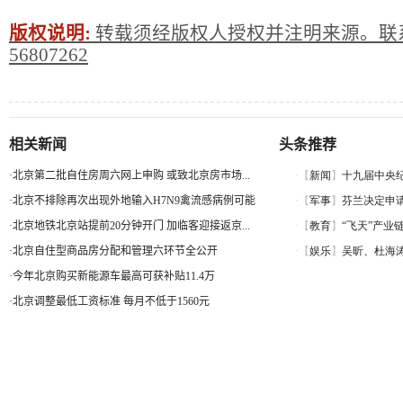
版权说明:
转载须经版权人授权并注明来源。联系
56807262
相关新闻
头条推荐
·
北京第二批自住房周六网上申购 或致北京房市场...
·
北京不排除再次出现外地输入H7N9禽流感病例可能
·
北京地铁北京站提前20分钟开门 加临客迎接返京...
·
北京自住型商品房分配和管理六环节全公开
·
今年北京购买新能源车最高可获补贴11.4万
·
北京调整最低工资标准 每月不低于1560元