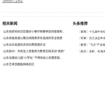
56807262
相关新闻
头条推荐
·
山东抢抓时机切实做好小春作物春季田间管理和...
·
山东排查高速公路沿线随意停车造成的安全隐患
·
山东出台省直机关培训费管理办法
·
山东胶州：市民坐上常委席为教育实践活动“挑刺”
·
山东治理幼儿园“小学化” 不得给幼儿布置家庭...
·
山东艺考四胞胎网络走红