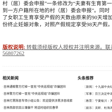
村（居）委会申报”一条修改为“夫妻有生育第
到一方户籍所在地的村（居）委会申报”。同时
了女职工生育享受产假的天数由原来的90天增加
份终止妊娠对象，对照产假规定享受98天产假
版权说明:
转载须经版权人授权并注明来源。联系
56807262
相关新闻
头条推荐
·
吉林通榆警方打掉一冒充“中央巡视组”诈骗团伙
·
吉林警方打掉一冒充“中央巡视组”诈骗团伙
·
吉林打黑除恶专项小组公告：欢迎提供涉黑涉恶线索
·
吉林西部农田土壤偏干 将适时组织抗春旱