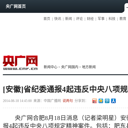
央广网首页
首页
|
快讯
|
新闻
|
评论
|
财经
|
军事
|
科技
|
教育
新闻中心
>
央广网国内
>
地方新闻
[安徽]省纪委通报4起违反中央八项
2014-08-18 14:45:00
来源：
中国广播网
说两句
分享到：
央广网合肥8月18日消息（记者梁明星）安
报4起违反中央八项规定精神案件。包括：肥东