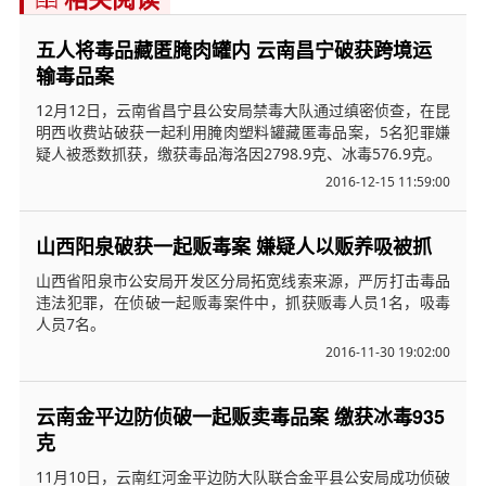
五人将毒品藏匿腌肉罐内 云南昌宁破获跨境运
输毒品案
12月12日，云南省昌宁县公安局禁毒大队通过缜密侦查，在昆
明西收费站破获一起利用腌肉塑料罐藏匿毒品案，5名犯罪嫌
疑人被悉数抓获，缴获毒品海洛因2798.9克、冰毒576.9克。
2016-12-15 11:59:00
山西阳泉破获一起贩毒案 嫌疑人以贩养吸被抓
山西省阳泉市公安局开发区分局拓宽线索来源，严厉打击毒品
违法犯罪，在侦破一起贩毒案件中，抓获贩毒人员1名，吸毒
人员7名。
2016-11-30 19:02:00
云南金平边防侦破一起贩卖毒品案 缴获冰毒935
克
11月10日，云南红河金平边防大队联合金平县公安局成功侦破