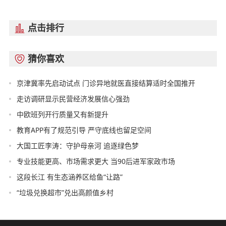
点击排行

猜你喜欢

京津冀率先启动试点 门诊异地就医直接结算适时全国推开
走访调研显示民营经济发展信心强劲
中欧班列开行质量又有新提升
教育APP有了规范引导 严守底线也留足空间
大国工匠李涛：守护母亲河 追逐绿色梦
专业技能更高、市场需求更大 当90后进军家政市场
这段长江 有生态涵养区给鱼“让路”
“垃圾兑换超市”兑出高颜值乡村