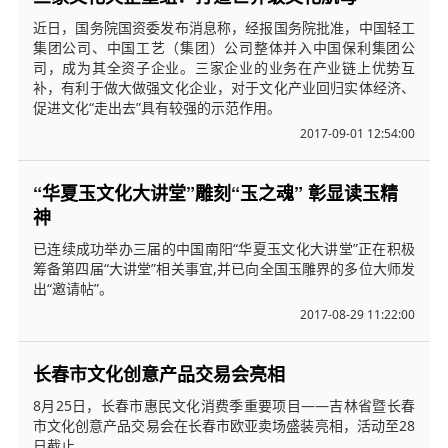
近日，国务院国资委发布消息称，经报国务院批准，中国轻工
集团公司、中国工艺（集团）公司整体并入中国保利集团公
司，成为其全资子企业。三家企业的业务在产业链上优势互
补，有利于做大做强文化企业，对于文化产业回归实体经济、
促进文化“走出去”具有较强的示范作用。
2017-09-01 12:54:00
“华夏玉文化大讲堂”雕刻“玉之魂” 彰显读玉精
神
已连续成功举办三届的中国南阳“华夏玉文化大讲堂”正在积极
筹备第四届“大讲堂”相关事宜,并已向全国玉雕界的多位大师发
出“邀请帖”。
2017-08-29 11:22:00
长春市文化创意产品交易会亮相
8月25日，长春市惠民文化消费季重要项目——吉林省暨长春
市文化创意产品交易会在长春市欧亚卖场盛装亮相，活动至28
日截止。