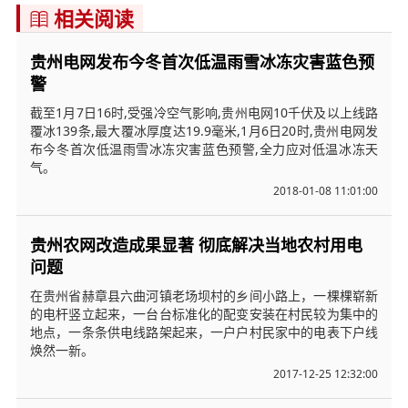
相关阅读

贵州电网发布今冬首次低温雨雪冰冻灾害蓝色预
警
截至1月7日16时,受强冷空气影响,贵州电网10千伏及以上线路
覆冰139条,最大覆冰厚度达19.9毫米,1月6日20时,贵州电网发
布今冬首次低温雨雪冰冻灾害蓝色预警,全力应对低温冰冻天
气。
2018-01-08 11:01:00
贵州农网改造成果显著 彻底解决当地农村用电
问题
在贵州省赫章县六曲河镇老场坝村的乡间小路上，一棵棵崭新
的电杆竖立起来，一台台标准化的配变安装在村民较为集中的
地点，一条条供电线路架起来，一户户村民家中的电表下户线
焕然一新。
2017-12-25 12:32:00