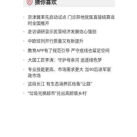
猜你喜欢

京津冀率先启动试点 门诊异地就医直接结算适
时全国推开
走访调研显示民营经济发展信心强劲
中欧班列开行质量又有新提升
教育APP有了规范引导 严守底线也留足空间
大国工匠李涛：守护母亲河 追逐绿色梦
专业技能更高、市场需求更大 当90后进军家
政市场
这段长江 有生态涵养区给鱼“让路”
“垃圾兑换超市”兑出高颜值乡村