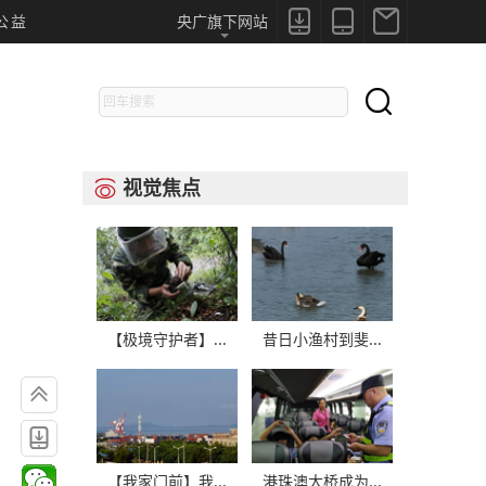



公益
央广旗下网站

视觉焦点

【极境守护者】...
昔日小渔村到斐...


【我家门前】我...
港珠澳大桥成为...