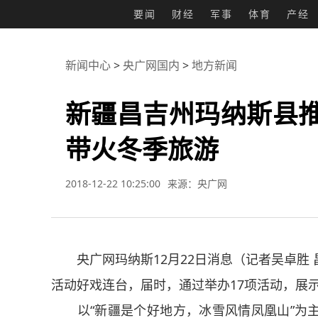
要闻
财经
军事
体育
产经
新闻中心
>
央广网国内
>
地方新闻
新疆昌吉州玛纳斯县推
带火冬季旅游
2018-12-22 10:25:00
来源：央广网
央广网玛纳斯12月22日消息（记者吴卓
活动好戏连台，届时，通过举办17项活动，展
以“新疆是个好地方，冰雪风情凤凰山”为