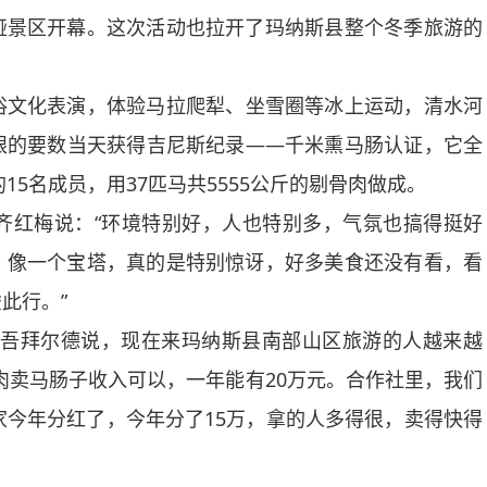
娅景区开幕。这次活动也拉开了玛纳斯县整个冬季旅游的
俗文化表演，体验马拉爬犁、坐雪圈等冰上运动，清水河
眼的要数当天获得吉尼斯纪录——千米熏马肠认证，它全
15名成员，用37匹马共5555公斤的剔骨肉做成。
齐红梅说：“环境特别好，人也特别多，气氛也搞得挺好
，像一个宝塔，真的是特别惊讶，好多美食还没有看，看
此行。”
列吾拜尔德说，现在来玛纳斯县南部山区旅游的人越来越
肉卖马肠子收入可以，一年能有20万元。合作社里，我们
家今年分红了，今年分了15万，拿的人多得很，卖得快得