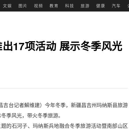
文娱
图片
视频
教育
科技
旅游
健康
汽车
出17项活动 展示冬季风光
胜 昌吉台记者解维建）今年冬季，新疆昌吉州玛纳斯县旅游
示冬季风光，带火冬季旅游。
主题的石河子、玛纳斯兵地融合冬季旅游活动暨南部山区