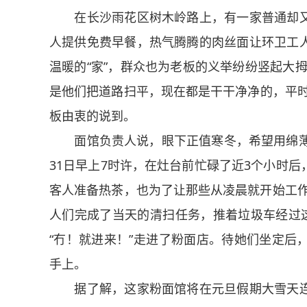
在长沙雨花区树木岭路上，有一家普通却又
人提供免费早餐，热气腾腾的肉丝面让环卫工
温暖的“家”，群众也为老板的义举纷纷竖起大
是他们把道路扫平，现在都是干干净净的，平时
板由衷的说到。
面馆负责人说，眼下正值寒冬，希望用绵薄之
31日早上7时许，在灶台前忙碌了近3个小时
客人准备热茶，也为了让那些从凌晨就开始工作的
人们完成了当天的清扫任务，推着垃圾车经过这
“冇！就进来！”走进了粉面店。待她们坐定后
手上。
据了解，这家粉面馆将在元旦假期大雪天连