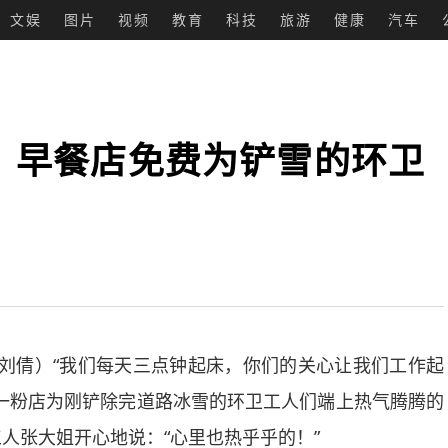
文娱
图片
视频
教育
科技
旅游
健康
汽车
：早餐店免费为铲雪的环卫
刘倩）“我们每天三点钟起床，你们的关心让我们工作起
一粉店为刚铲除完道路冰雪的环卫工人们端上热气腾腾的
人张大姐开心地说：“心里也热乎乎的！”