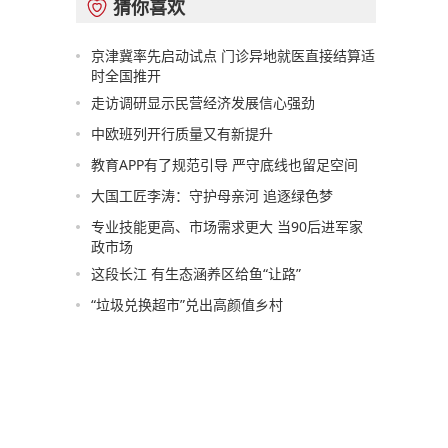
猜你喜欢

京津冀率先启动试点 门诊异地就医直接结算适
时全国推开
走访调研显示民营经济发展信心强劲
中欧班列开行质量又有新提升
教育APP有了规范引导 严守底线也留足空间
大国工匠李涛：守护母亲河 追逐绿色梦
专业技能更高、市场需求更大 当90后进军家
政市场
这段长江 有生态涵养区给鱼“让路”
“垃圾兑换超市”兑出高颜值乡村