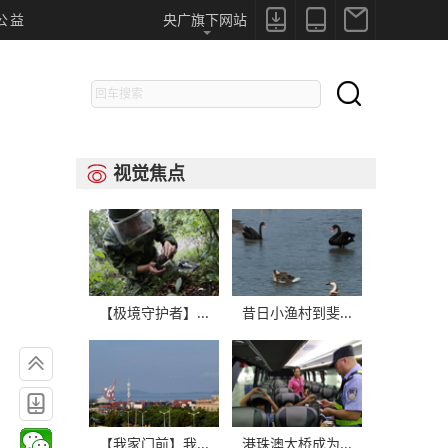



公益
央广旗下网站

视觉焦点

【极境守护者】...
昔日小渔村到斐...


【我家门前】我...
港珠澳大桥成为...