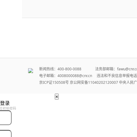
新闻热线：400-800-0088 法务部邮箱：fawu@cn
电子邮箱：4008000088@cnr.cn 违法和不良信息举报电话：
京ICP证150508号
京公网安备11040202120007
中央人民
×
登录
位初始密码