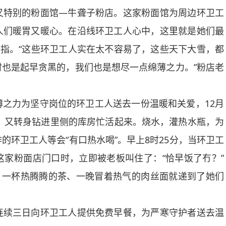
特别的粉面馆—牛聋子粉店。这家粉面馆为周边环卫工
人们暖胃又暖心。在沿线环卫工人心中，这里就是她们最
拇指。“这些环卫工人实在太不容易了，这些天下大雪，都
也是起早贪黑的，我们也是想尽一点绵薄之力。”粉店老
力为坚守岗位的环卫工人送去一份温暖和关爱，12月
后，又转身钻进里侧的库房忙活起来。烧水，灌热水瓶，为
环卫工人等会“有口热水喝”。早上8时25分，当环卫工
家粉面店门口时，立即被老板叫住了：“恰早饭了冇？”
，一杯热腾腾的茶、一晚冒着热气的肉丝面就递到了她们
续三日向环卫工人提供免费早餐，为严寒守护者送去温