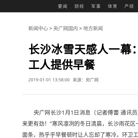
要闻
财经
军事
体育
产经
新闻中心
>
央广网国内
>
地方新闻
长沙冰雪天感人一幕
工人提供早餐
2019-01-01 13:58:00
来源：央广网
央广网长沙1月1日消息（记者傅蕾 通讯员
来更有劲！”寒风凛冽的冬日清晨，长沙雨花区
面条，热乎乎早餐顿时让人忘却了寒冷。环卫工