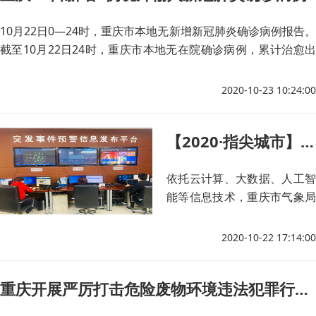
10月22日0—24时，重庆市本地无新增新冠肺炎确诊病例报告。
截至10月22日24时，重庆市本地无在院确诊病例，累计治愈出
院病例570例，累计死亡病例6例，累计报告确诊病例576例。
2020-10-23 10:24:00
【2020·指尖城市】重庆建设智慧气象“四天”系统 准确及时预报灾害天气
依托云计算、大数据、人工智
能等信息技术，重庆市气象局
着力建设智慧气象“四天”系
统，大幅提升天气预报准确
2020-10-22 17:14:00
率、气象灾害预警信息发布速
率。
重庆开展严厉打击危险废物环境违法犯罪行为专项行动现场督导