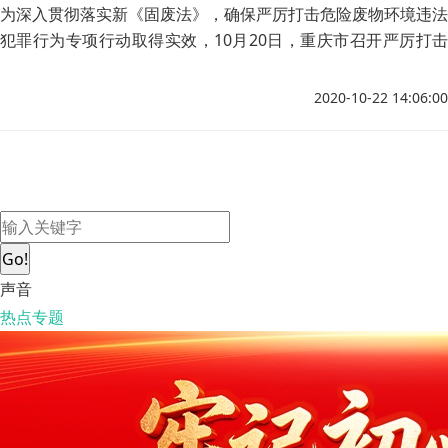
为深入贯彻落实新《固废法》，确保严厉打击危险废物环境违法
犯罪行为专项行动取得实效，10月20日，重庆市召开严厉打击
危险废物环境违法犯罪专项行动现场督导行前动员会，从10月
21日开始，用10天时间对12个重点区县进行现场督导，其余区
2020-10-22 14:06:00
县开展书面督导。
Go!
声音
热点专题