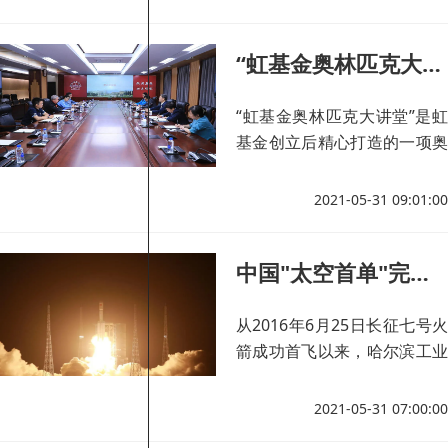
“虹基金奥林匹克大讲堂”走进哈工大
“虹基金奥林匹克大讲堂”是虹
基金创立后精心打造的一项奥
林匹克教育公益活动，旨在通
过邀请奥运冠军、世界冠军、
2021-05-31 09:01:00
奥林匹克专家、国际组织官员
等专业人士，走进大学校园，
中国"太空首单"完成签收 哈工大技术给力！
通过座谈、演讲、图片展览、
纪念物展览等形式，为大学生
讲述奥林匹克文化、传授冰雪
从2016年6月25日长征七号火
运动知识，促进大学生对奥运
箭成功首飞以来，哈尔滨工业
文化的了解，助力奥运文化的
大学材料学院苑世剑教授团队
传播。
研发的流体压力成形技术，已
2021-05-31 07:00:00
经实现整体五通件高质量稳定