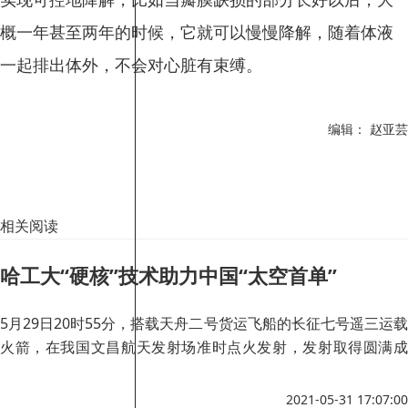
概一年甚至两年的时候，它就可以慢慢降解，随着体液
一起排出体外，不会对心脏有束缚。
编辑： 赵亚芸
相关阅读
哈工大“硬核”技术助力中国“太空首单”
5月29日20时55分，搭载天舟二号货运飞船的长征七号遥三运载
火箭，在我国文昌航天发射场准时点火发射，发射取得圆满成
功。5月30日5时01分，天舟二号货运飞船采用自主快速交会对
接模式精准对接于天和核心舱后向端口。
2021-05-31 17:07:00