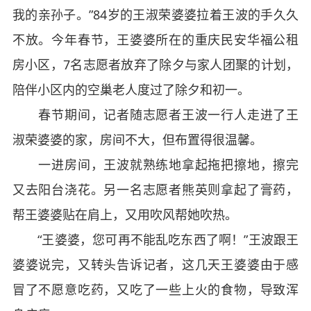
我的亲孙子。”84岁的王淑荣婆婆拉着王波的手久久
不放。今年春节，王婆婆所在的重庆民安华福公租
房小区，7名志愿者放弃了除夕与家人团聚的计划，
陪伴小区内的空巢老人度过了除夕和初一。
春节期间，记者随志愿者王波一行人走进了王
淑荣婆婆的家，房间不大，但布置得很温馨。
一进房间，王波就熟练地拿起拖把擦地，擦完
又去阳台浇花。另一名志愿者熊英则拿起了膏药，
帮王婆婆贴在肩上，又用吹风帮她吹热。
“王婆婆，您可再不能乱吃东西了啊！”王波跟王
婆婆说完，又转头告诉记者，这几天王婆婆由于感
冒了不愿意吃药，又吃了一些上火的食物，导致浑