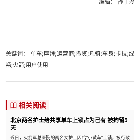
编辑： 孙丁玲
关键词： 单车;摩拜;运营商;撤资;凡骑;车身;卡拉;绿
畅;火箭;用户使用
相关阅读

北京两名护士给共享单车上锁占为己有 被拘留5
天
近日，火箭军总医院的两名女护士因给“小黄车”上锁，被行政