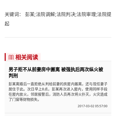
关键词： 彭某;法院调解;法院判决;法院审理;法院提
起
相关阅读

男子拒不从前妻房中搬离 被强执后两次纵火被
判刑
彭某离婚后一直拒绝从判给前妻的房屋内搬离，还与现任妻子
居住于此。次日早上8点，彭某再次进入屋内，使用同样手段
在屋内放火，邻居报警后，消防人员再次将火扑灭，火灾造成
了门窗等财物损失。
2017-03-02 05:57:00