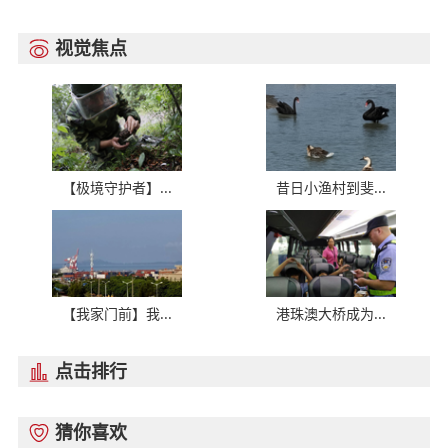
视觉焦点

【极境守护者】...
昔日小渔村到斐...
【我家门前】我...
港珠澳大桥成为...
点击排行

猜你喜欢
