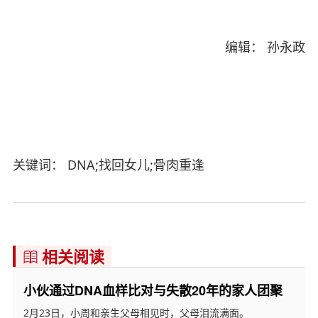
编辑： 孙永政
关键词： DNA;找回女儿;骨肉重逢
相关阅读

小伙通过DNA血样比对与失散20年的家人团聚
2月23日，小周和亲生父母相见时，父母泪流满面。