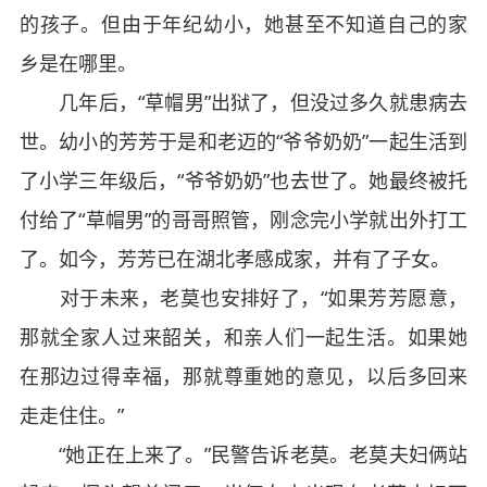
的孩子。但由于年纪幼小，她甚至不知道自己的家
乡是在哪里。
几年后，“草帽男”出狱了，但没过多久就患病去
世。幼小的芳芳于是和老迈的“爷爷奶奶”一起生活到
了小学三年级后，“爷爷奶奶”也去世了。她最终被托
付给了“草帽男”的哥哥照管，刚念完小学就出外打工
了。如今，芳芳已在湖北孝感成家，并有了子女。
对于未来，老莫也安排好了，“如果芳芳愿意，
那就全家人过来韶关，和亲人们一起生活。如果她
在那边过得幸福，那就尊重她的意见，以后多回来
走走住住。”
“她正在上来了。”民警告诉老莫。老莫夫妇俩站