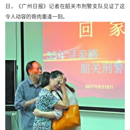
日，《广州日报》记者在韶关市刑警支队见证了这
令人动容的骨肉重逢一刻。