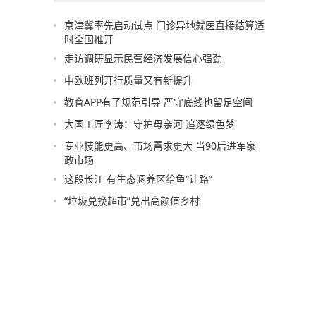
京津冀率先启动试点 门诊异地就医直接结算适
时全国推开
走访调研显示民营经济发展信心强劲
中欧班列开行质量又有新提升
教育APP有了规范引导 严守底线也留足空间
大国工匠李涛：守护母亲河 追逐绿色梦
专业技能更高、市场需求更大 当90后进军家
政市场
这段长江 有生态涵养区给鱼“让路”
“垃圾兑换超市”兑出高颜值乡村