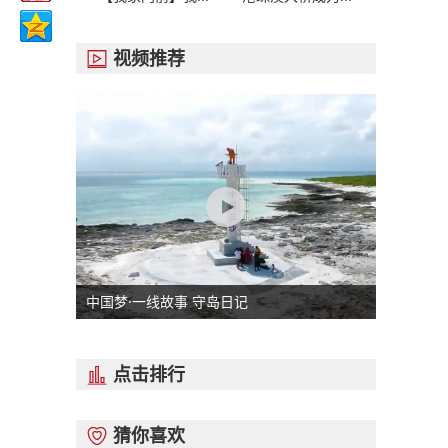
视频推荐

中国梦·一线故事 守岛日记
点击排行

猜你喜欢
