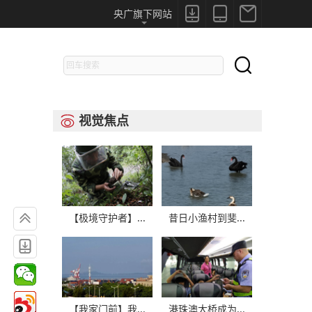



央广旗下网站

视觉焦点


【极境守护者】...
昔日小渔村到斐...

【我家门前】我...
港珠澳大桥成为...