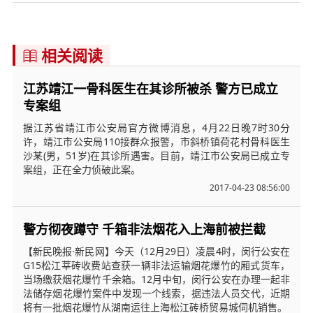
相关阅读

江苏靖江一骨科医生在其诊所被杀 警方已成立
专案组
据江苏省靖江市公安局官方微博消息，4月22日晚7时30分
许，靖江市公安局110接群众报警，市斜桥镇荷花村骨科医生
沙某(男，51岁)在其诊所遇害。目前，靖江市公安局已成立专
案组，正在全力侦破此案。
2017-04-23 08:56:00
警方彻夜蹲守 千箱非法烟花入上海前被拦截
【新民晚报·新民网】今天（12月29日）凌晨4时，闵行公安在
G15松江莘砖收费站查获一辆非法运输烟花爆竹的厢式货车，
当场缴获烟花爆竹千余箱。12月中旬，闵行公安在办理一起非
法储存烟花爆竹案件中发现一个线索，据违法人员交代，近期
将有一批烟花爆竹从湖南运往上海松江砖桥贸易城伺机销售。