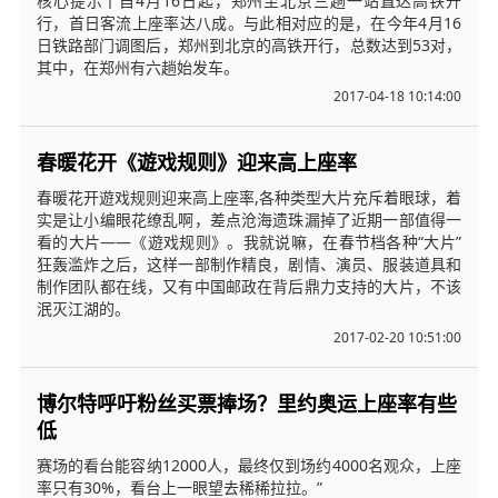
核心提示丨自4月16日起，郑州至北京三趟一站直达高铁开
行，首日客流上座率达八成。与此相对应的是，在今年4月16
日铁路部门调图后，郑州到北京的高铁开行，总数达到53对，
其中，在郑州有六趟始发车。
2017-04-18 10:14:00
春暖花开《遊戏规则》迎来高上座率
春暖花开遊戏规则迎来高上座率,各种类型大片充斥着眼球，着
实是让小编眼花缭乱啊，差点沧海遗珠漏掉了近期一部值得一
看的大片——《遊戏规则》。我就说嘛，在春节档各种“大片”
狂轰滥炸之后，这样一部制作精良，剧情、演员、服装道具和
制作团队都在线，又有中国邮政在背后鼎力支持的大片，不该
泯灭江湖的。
2017-02-20 10:51:00
博尔特呼吁粉丝买票捧场？里约奥运上座率有些
低
赛场的看台能容纳12000人，最终仅到场约4000名观众，上座
率只有30%，看台上一眼望去稀稀拉拉。”