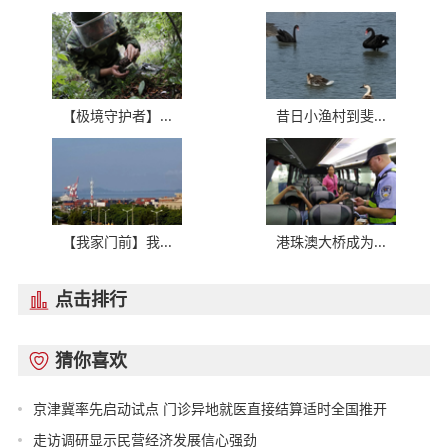
【极境守护者】...
昔日小渔村到斐...
【我家门前】我...
港珠澳大桥成为...
点击排行

猜你喜欢

京津冀率先启动试点 门诊异地就医直接结算适时全国推开
走访调研显示民营经济发展信心强劲