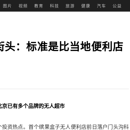
图片
视频
教育
科技
旅游
健康
汽车
公益
街头：标准是比当地便利店
北京已有多个品牌的无人超市
投资热点。首个缤果盒子无人便利店前日落户门头沟科