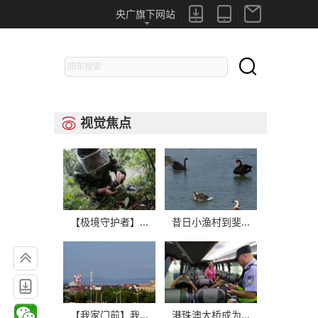



央广旗下网站

视觉焦点

【极境守护者】...
昔日小渔村到斐...


【我家门前】我...
港珠澳大桥成为...