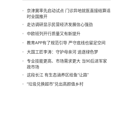
京津冀率先启动试点 门诊异地就医直接结算适
时全国推开
走访调研显示民营经济发展信心强劲
中欧班列开行质量又有新提升
教育APP有了规范引导 严守底线也留足空间
大国工匠李涛：守护母亲河 追逐绿色梦
专业技能更高、市场需求更大 当90后进军家
政市场
这段长江 有生态涵养区给鱼“让路”
“垃圾兑换超市”兑出高颜值乡村