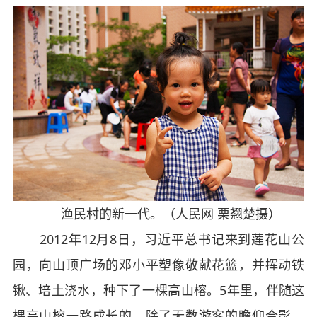
渔民村的新一代。（人民网 栗翘楚摄）
2012年12月8日，习近平总书记来到莲花山公
园，向山顶广场的邓小平塑像敬献花篮，并挥动铁
锹、培土浇水，种下了一棵高山榕。5年里，伴随这
棵高山榕一路成长的，除了无数游客的瞻仰合影，