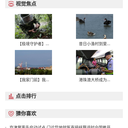
视觉焦点

【极境守护者】...
昔日小渔村到斐...
【我家门前】我...
港珠澳大桥成为...
点击排行

猜你喜欢

京津冀率先启动试点 门诊异地就医直接结算适时全国推开