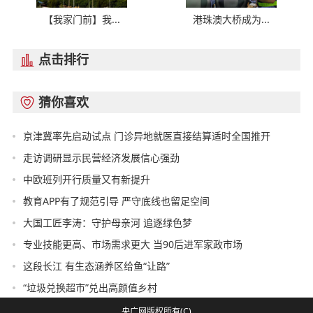
【我家门前】我...
港珠澳大桥成为...
点击排行

猜你喜欢

京津冀率先启动试点 门诊异地就医直接结算适时全国推开
走访调研显示民营经济发展信心强劲
中欧班列开行质量又有新提升
教育APP有了规范引导 严守底线也留足空间
大国工匠李涛：守护母亲河 追逐绿色梦
专业技能更高、市场需求更大 当90后进军家政市场
这段长江 有生态涵养区给鱼“让路”
“垃圾兑换超市”兑出高颜值乡村
央广网版权所有(C)