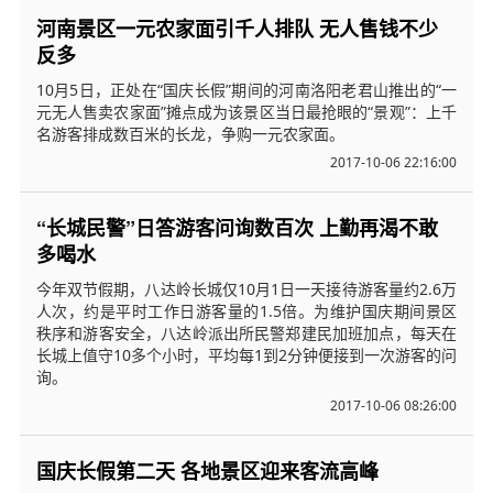
河南景区一元农家面引千人排队 无人售钱不少
反多
10月5日，正处在“国庆长假”期间的河南洛阳老君山推出的“一
元无人售卖农家面”摊点成为该景区当日最抢眼的“景观”：上千
名游客排成数百米的长龙，争购一元农家面。
2017-10-06 22:16:00
“长城民警”日答游客问询数百次 上勤再渴不敢
多喝水
今年双节假期，八达岭长城仅10月1日一天接待游客量约2.6万
人次，约是平时工作日游客量的1.5倍。为维护国庆期间景区
秩序和游客安全，八达岭派出所民警郑建民加班加点，每天在
长城上值守10多个小时，平均每1到2分钟便接到一次游客的问
询。
2017-10-06 08:26:00
国庆长假第二天 各地景区迎来客流高峰