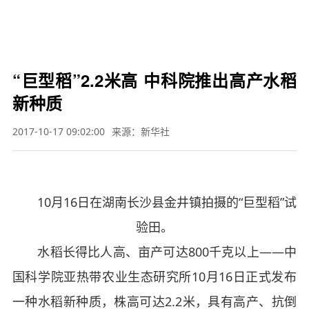

要闻
财经
军事
体育
文娱
图片
教育
科技
旅游
健康
汽车
公益
三农
应
急


“巨型稻”2.2米高 中科院推出高产水稻
新种质
2017-10-17 09:02:00
来源：新华社
10月16日在湖南长沙县金井镇拍摄的“巨型稻”试
验田。
水稻长得比人高、亩产可达800千克以上——中
国科学院亚热带农业生态研究所10月16日正式发布
一种水稻新种质，株高可达2.2米，具有高产、抗倒