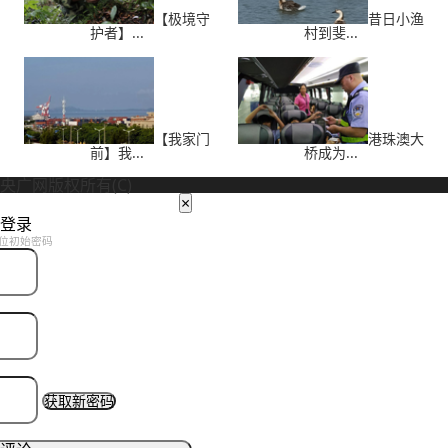
【极境守
昔日小渔
护者】...
村到斐...
【我家门
港珠澳大
前】我...
桥成为...
央广网版权所有(C)
×
登录
位初始密码
获取新密码