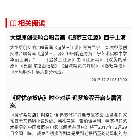
相关阅读

大型原创交响合唱音画《追梦三江源》西宁上演
大型原创交响合唱音画《追梦三江源》青海西宁上演,大型原创
交响合唱音画《追梦三江源》19日晚在青海西宁艺术实验中学
华丽上演。” 《追梦三江源》由《江源魂》《欢腾的草
原》《巴颜喀拉山旧话》《圣域精灵的呼唤》《春归净域》
《高原明珠》等六部分构成。
2017-12-21 08:19:00
《解忧杂货店》时空对话 追梦旅程开启专属答
案
《解忧杂货店》时空对话 追梦旅程开启专属答案,由著名作家
东野圭吾畅销小说改编、韩杰导演、董韵诗监制、韩寒担任艺
术指导的中国版同名电影《解忧杂货店》将于2017年12月29
日全国上映。 成龙当初接到剧本是受到老搭档董韵诗监制的力