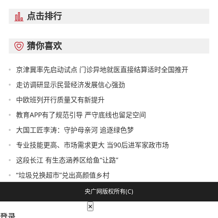
点击排行

猜你喜欢

京津冀率先启动试点 门诊异地就医直接结算适时全国推开
走访调研显示民营经济发展信心强劲
中欧班列开行质量又有新提升
教育APP有了规范引导 严守底线也留足空间
大国工匠李涛：守护母亲河 追逐绿色梦
专业技能更高、市场需求更大 当90后进军家政市场
这段长江 有生态涵养区给鱼“让路”
“垃圾兑换超市”兑出高颜值乡村
央广网版权所有(C)
×
登录