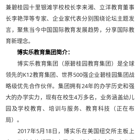
兼碧桂园十里银滩学校校长李来湘、立洋教育董事
长李艳萍等专家、企业家代表分别围绕论坛主题发
言，聚焦当今中国国际教育发展趋势，分享国际教
育新理念。
博实乐教育集团简介：
博实乐教育集团（原碧桂园教育集团）是全球
领先的K12教育集团、世界500强企业碧桂园集团战
略级优先合作伙伴。集团拥有24年的办学历史和强
大的办学实力，现有在校生4万多名，业务涵盖幼儿
园及学校教育、培训与服务、教育科技（正在布
局）。
2017年5月18日，博实乐在美国纽交所主板上