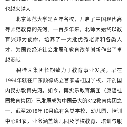
也越来越大。
北京师范大学是百年名校，开启了中国现代高
等师范教育的先河。一百多年来，北师大始终以教
育兴邦为使命，培养了一大批优秀老师和各类人
才，为国家经济社会发展和教育改革创新作出了卓
越贡献。
碧桂园集团长期致力于教育事业发展，早在
1994年就在广东顺德成立首家碧桂园学校，开创国
内民办教育先河。如今，博实乐教育集团（原碧桂
园教育集团）已发展成为中国最大的K12教育集团之
一，截至2018年10月底有各类学校、幼儿园、培训
中心84家，业务涵盖幼儿园及学校教育、培训与服