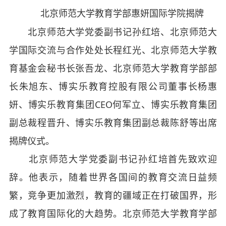
北京师范大学教育学部惠妍国际学院揭牌
北京师范大学党委副书记孙红培、北京师范大
学国际交流与合作处处长程红光、北京师范大学教
育基金会秘书长张吾龙、北京师范大学教育学部部
长朱旭东、博实乐教育控股有限公司董事长杨惠
妍、博实乐教育集团CEO何军立、博实乐教育集团
副总裁程晋升、博实乐教育集团副总裁陈舒等出席
揭牌仪式。
北京师范大学党委副书记孙红培首先致欢迎
辞。他表示，随着世界各国间的教育交流日益频
繁，竞争更加激烈，教育的疆域正在打破国界，形
成了教育国际化的大趋势。北京师范大学教育学部