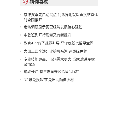
猜你喜欢

京津冀率先启动试点 门诊异地就医直接结算适
时全国推开
走访调研显示民营经济发展信心强劲
中欧班列开行质量又有新提升
教育APP有了规范引导 严守底线也留足空间
大国工匠李涛：守护母亲河 追逐绿色梦
专业技能更高、市场需求更大 当90后进军家
政市场
这段长江 有生态涵养区给鱼“让路”
“垃圾兑换超市”兑出高颜值乡村