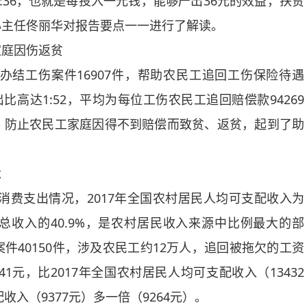
1:36，也就是每投入一元钱，能够产出36元的效益，扶贫
心主任佟丽华对报告要点一一进行了解读。
庭因伤返贫
工伤案件16907件，帮助农民工追回工伤保险待遇
出比高达1:52，平均为每位工伤农民工追回赔偿款94269
，防止农民工家庭因得不到赔偿而致贫、返贫，起到了助
念
费支出情况，2017年全国农村居民人均可支配收入为
占到总收入的40.9%，是农村居民收入来源中比例最大的部
40150件，涉及农民工约12万人，追回被拖欠的工资
41元，比2017年全国农村居民人均可支配收入（13432
收入（9377元）多一倍（9264元）。