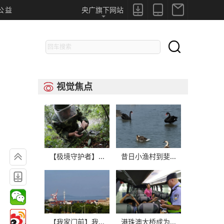



公益
央广旗下网站

视觉焦点


【极境守护者】...
昔日小渔村到斐...

【我家门前】我...
港珠澳大桥成为...