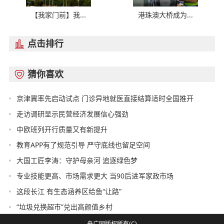
【我家门前】我...
港珠澳大桥成为...
点击排行

猜你喜欢

京津冀率先启动试点 门诊异地就医直接结算适时全国推开
走访调研显示民营经济发展信心强劲
中欧班列开行质量又有新提升
教育APP有了规范引导 严守底线也留足空间
大国工匠李涛：守护母亲河 追逐绿色梦
专业技能更高、市场需求更大 当90后进军家政市场
这段长江 有生态涵养区给鱼“让路”
“垃圾兑换超市”兑出高颜值乡村
央广网版权所有(C)