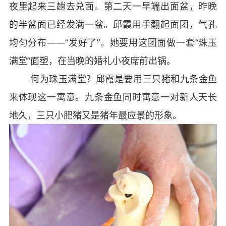
夜里起来三趟去兑面。第二天一早端出面盆，昨晚
的半盆面已经发满一盆。邱霞用手翻起面团，气孔
均匀分布——“发好了”。她要用这团面做一套“珠玉
满堂”面塑，在当晚的婚礼小夜席前出锅。
何为珠玉满堂？邱霞是要用三只猪和九条金鱼
来体现这一寓意。九条金鱼同时寓意一对新人天长
地久，三只小肥猪又是猪年最应景的形象。