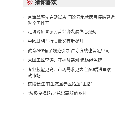
猜你喜欢

京津冀率先启动试点 门诊异地就医直接结算适
时全国推开
走访调研显示民营经济发展信心强劲
中欧班列开行质量又有新提升
教育APP有了规范引导 严守底线也留足空间
大国工匠李涛：守护母亲河 追逐绿色梦
专业技能更高、市场需求更大 当90后进军家
政市场
这段长江 有生态涵养区给鱼“让路”
“垃圾兑换超市”兑出高颜值乡村