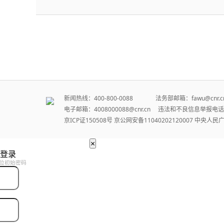
新闻热线：400-800-0088 法务部邮箱：fawu@cn
电子邮箱：4008000088@cnr.cn 违法和不良信息举报电话：
京ICP证150508号
京公网安备11040202120007
中央人民
×
登录
位初始密码