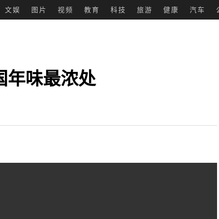
文娱
图片
视频
教育
科技
旅游
健康
汽车
国年味最浓处