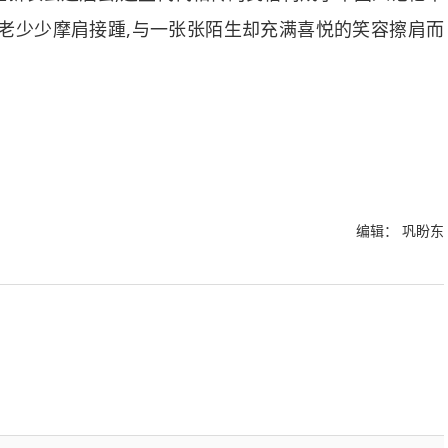
老少少摩肩接踵,与一张张陌生却充满喜悦的笑容擦肩而
编辑： 巩盼东