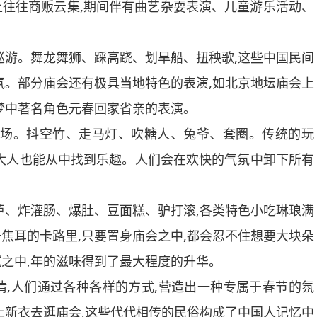
上往往商贩云集,期间伴有曲艺杂耍表演、儿童游乐活动、
游。舞龙舞狮、踩高跷、划旱船、扭秧歌,这些中国民间
氛。部分庙会还有极具当地特色的表演,如北京地坛庙会上
梦中著名角色元春回家省亲的表演。
场。抖空竹、走马灯、吹糖人、兔爷、套圈。传统的玩
大人也能从中找到乐趣。人们会在欢快的气氛中卸下所有
、炸灌肠、爆肚、豆面糕、驴打滚,各类特色小吃琳琅满
焦耳的卡路里,只要置身庙会之中,都会忍不住想要大块朵
之中,年的滋味得到了最大程度的升华。
人们通过各种各样的方式,营造出一种专属于春节的氛
上新衣去逛庙会,这些代代相传的民俗构成了中国人记忆中