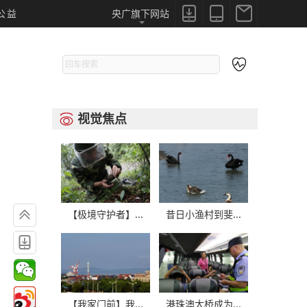



公益
央广旗下网站

视觉焦点


【极境守护者】...
昔日小渔村到斐...

【我家门前】我...
港珠澳大桥成为...