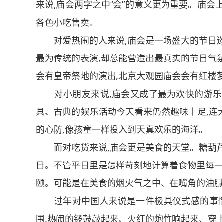
来说,庙会两字之中“会”的意义更为重要。庙会
各色小吃售卖。
对爱热闹的人来说,庙会是一场盛大的节日巡
最为传统的表演,却总能营造出最真实的节日气
会有皇帝祭地的演出,北京大观园庙会会有红楼
对小朋友来说,庙会又成了最为欢快的游乐
具、古典的娱乐活动今天看来仍然趣味十足,连
的心防,像孩童一样投入到天真欢乐的海洋。
而对吃货来说,庙会更是美食的天堂。糖葫芦
目。不管平日里是怎样苛刻地计算着食物里每一
颐。可能是在美食的烟火气之中、在嘴角的油腻
过年对中国人来说是一件极具仪式感的事情,
围,热闹的锣鼓敲起来、火红的炮竹响起来、穿